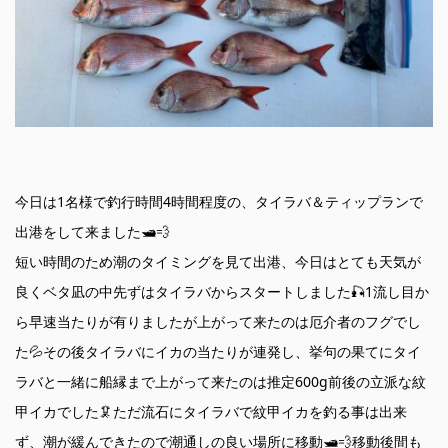
今日は1名様で釣行時間4時間程度の、タイラバ＆ティップランで
出港をして来ました🛥💨
短い時間のため潮のタイミングを見て出港、今日はとても天気が
良くベタ凪の中先ずはタイラバからスタートしました🎣1流し目か
ら早速当たりが有りましたが上がって来たのは厄介者のフグでし
た💦その後タイラバにイカの当たりが連発し、挙句の果てにタイ
ラバと一緒に船縁まで上がって来たのは推定600g前後の立派な紋
甲イカでした🦑ただ流石にタイラバで紋甲イカを釣る事は出来
ず、潮が緩んできたので潮通しの良い場所に移動🛥💨移動後間も