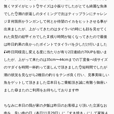
無くマダイがヒット👌サイズは小振りでしたがとても綺麗な魚体
でした👌潮の折返しのタイミングで次はティップランにチャレン
ジ🦑何箇所かランガンして何とか待望のイカをヒットさせる事が
出来ましたが、上がってきたのはタイラバの時にも顔を見せてく
れた良型の紋甲イカでした🦑残り時間が短くなってきたので最後
は昨日釣果の良かったポイントでタイラバを少しだけ行いました
🎣昨日同様流し変える度に当たりが有り2日連続の70UPを狙いま
したが、上がって来たのは35cm〜44cmまでの丁度食べ頃サイズ
のマダイを時間一杯釣って楽しんで頂きました👌短時間でしたが
潮の状況を見ながら2種目の釣りをテンポ良く行い、見事美味しい
魚をゲットして頂きました👏本日もご乗船頂き誠に有難う御座い
ました😄またのご利用をお待ちしております🤲
ちなみに本日の我が家の夕飯は昨日のお客様より頂いた立派なお
肉を、良い肉の日（本日11月29日）に『すき焼き』にして家族４