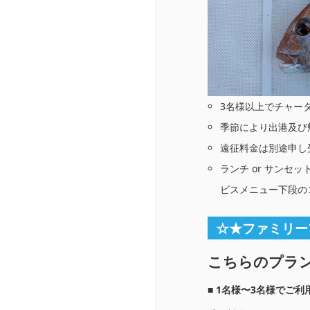
3名様以上でチャー
季節により出港及び
遠征料金は別途申し
ランチ or サン
ビスメニュー下段の
☆★ファミリー
こちらのプラ
■ 1名様〜3名様でご利