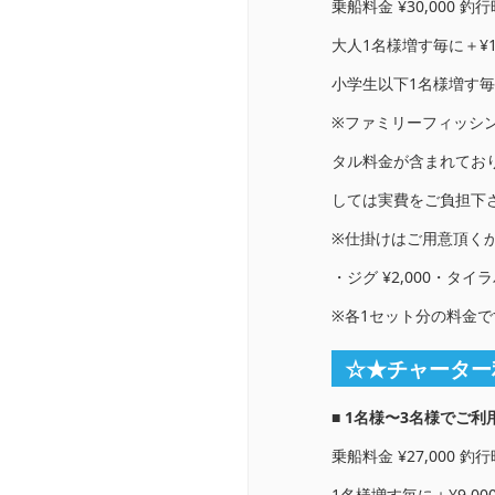
乗船料金 ¥30,000 釣
大人1名様増す毎に＋¥10
小学生以下1名様増す毎に
※ファミリーフィッシ
タル料金が含まれてお
しては実費をご負担下
※仕掛けはご用意頂く
・ジグ ¥2,000・タイラバ
※各1セット分の料金で
☆★チャーター
■ 1名様〜3名様でご利
乗船料金 ¥27,000 釣
1名様増す毎に＋¥9,00