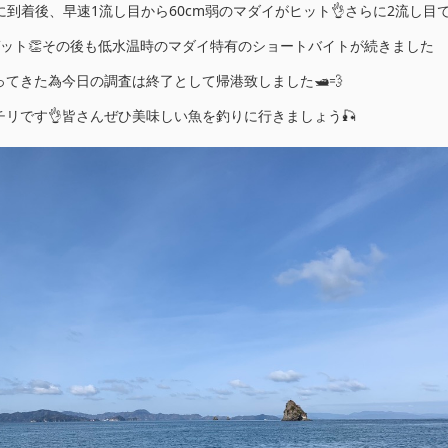
トに到着後、早速1流し目から60cm弱のマダイがヒット👌さらに2流し目
ゲット👏その後も低水温時のマダイ特有のショートバイトが続きました
てきた為今日の調査は終了として帰港致しました🛥💨
リです👌皆さんぜひ美味しい魚を釣りに行きましょう🎣