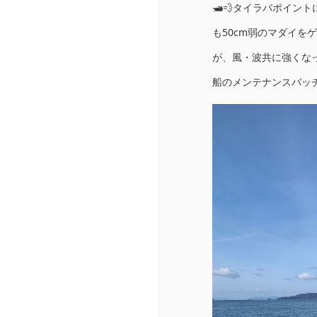
🛥💨タイラバポイン
も50cm弱のマダイを
が、風・波共に強くなっ
船のメンテナンスバッチ