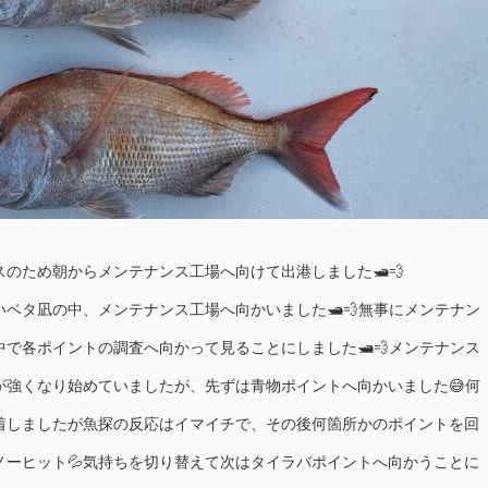
のため朝からメンテナンス工場へ向けて出港しました🛥💨
ベタ凪の中、メンテナンス工場へ向かいました🛥💨無事にメンテナン
で各ポイントの調査へ向かって見ることにしました🛥💨メンテナンス
が強くなり始めていましたが、先ずは青物ポイントへ向かいました😅何
着しましたが魚探の反応はイマイチで、その後何箇所かのポイントを回
ノーヒット💦気持ちを切り替えて次はタイラバポイントへ向かうことに