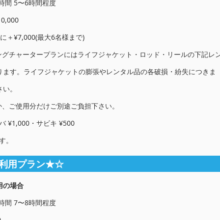
行時間 5〜6時間程度
,000
＋¥7,000(最大6名様まで)
ングチャータープランにはライフジャケット・ロッド・リールの下記レ
ります。ライフジャケットの膨張やレンタル品の各破損・紛失につきま
さい。
か、ご使用分だけご別途ご負担下さい。
 ¥1,000・サビキ ¥500
す。
利用プラン★☆
用の場合
行時間 7〜8時間程度
0