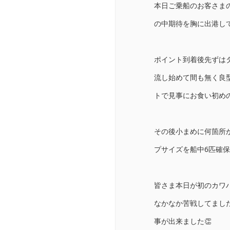
本日ご乗船のお客さま
の中期待を胸に出港して
ポイント到着後先ずは
流し始めて間も無く良
トで見事にお食い初め
その後小まめに何箇所
プサイズを船中6匹確保
皆さま本日が初のカワ
なかなか苦戦してまし
事が出来ました👏