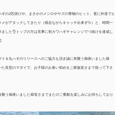
ハギの2匹掛けや、まさかのメジロやヤズの青物のヒット、更に外道でヒ
ラメがアタックしてきたり（残念ながらキャッチ出来ず💦）と、時間一
来ました👌トップの方は見事に初カワハギチャレンジでつ抜けを達成し

ダイ＆丸ハギのリリースへのご協力も頂き誠に有難う御座いました😄
いた良型のマダイで、お子様のお食い初めをご家族皆さまで祝って下さ
有難う御座いました😄皆さまでまたのご乗船を楽しみにお待ちしており