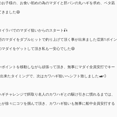
のお子様の、お食い初めの為のマダイと肝パンの丸ハギを求め、ベタ凪
きました😄
タイラバでのマダイ狙いからのスタート🎣
型のマダイをダブルヒットで釣り上げて頂く事が出来ました👏第1ポイン
のマダイをゲットして頂き私も一安心でした😄
かポイントを移動しながら頑張って頂き、無事にマダイ全員安打でキー
出来たタイミングで、次はカワハギ狙いへシフト致しました🛥💨
ハギチャレンジで餌取り名人のカワハギとの駆け引きに慣れるまでは、
たが徐々にコツを掴んで頂き、カワハギ狙いも無事に船中全員安打する