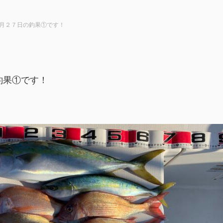
月２７日の釣果①です！
釣果①です！