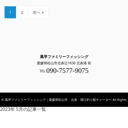
1
2
次へ »
風早ファミリーフィッシング
愛媛県松山市北条辻1630 北条港 前
090-7577-9075
TEL.
© 風早ファミリーフィッシング｜愛媛県松山市・北条・堀江釣り船チャーター All Rights
2023年 5月の記事一覧
Reserved.