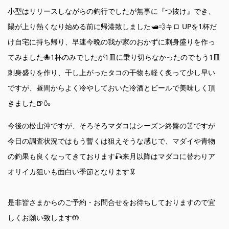
小型はリリースしながらの釣行でしたが無事に『つ抜け』でき、
陽が上り熱くなり始める前に帰港致しました🛥️💨キロ UPを1杯だ
け自宅に持ち帰り、早速今晩の我が家のおかずに刺身盛りを作っ
てみました🐙1杯のみでしたが1皿に乗り切らなかったのでもう1皿
刺身盛りを作り、干し上がったタコの干物も軽く炙って少し早い
ですが、昼間からよく冷やしておいた冷酒とビールで美味しく頂
きました🍺🍶
今後の松山沖ですが、そろそろマダコはシーズン終盤の筈ですが
今日の調査状況ではもう暫くは狙えそうな感じで、マダイや青物
の釣果も良くなってきております🎣来月以降はマダコに替わりア
オリイカ狙いも面白い季節となります🦑
是非皆さまからのご予約・お問合せをお待ちしておりますので宜
しくお願い致します🤲