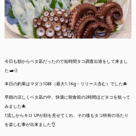
今日も朝からベタ凪だったので短時間タコ調査出港をして来まし
た🛥💨
本日の釣果はマダコ10杯（最大1.1Kg・リリース含む）でした🐙
早朝の涼しくベタ凪の中、快適に朝食前の2時間ほどタコを狙って
みました🐙
1流しからキロ UPが顔を見せてくれ、その後もタコ特有の当たり
を楽しむ事が出来ました👌