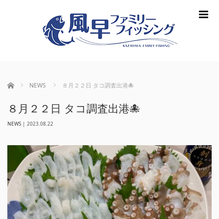
m
ホーム
NEWS
８月２２日 タコ調査出港🐙
８月２２日 タコ調査出港🐙
NEWS
|
2023.08.22