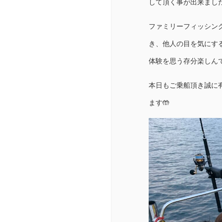
して頂く事が出来ました
ファミリーフィッシン
き、他人の目を気にす
体験を思う存分楽しんで
本日もご乗船頂き誠に
ます🤲