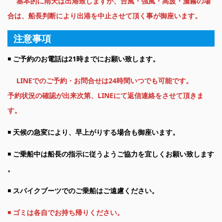
基本的に雨天は出港致しますが、台風・強風・高波・濃霧の場
合は、船長判断により出港を中止させて頂く事が御座います。
注意事項
◾️
ご予約のお電話は21時までにお願い致します。
LINEでのご予約・お問合せは24時間いつでも可能です。
予約状況の確認が出来次第、LINEにて返信連絡をさせて頂きま
す。
◾️
天候の急変により、早上がりする場合も御座います。
◾️
ご乗船中は船長の指示に従うようご協力を宜しくお願い致します
。
◾️
スパイクブーツでのご乗船はご遠慮ください。
◾️
ゴミは各自でお持ち帰りください。