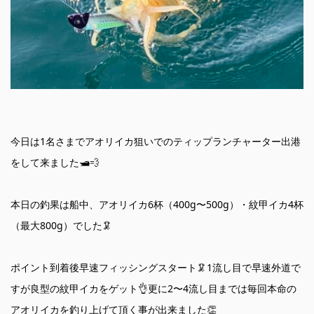
今日は1名さまでアオリイカ狙いでのティップランチャーター出港
をして来ました🛥️💨
本日の釣果は船中、アオリイカ6杯（400g〜500g）・紋甲イカ4杯
（最大800g）でした🦑
ポイント到着後早速フィッシングスタート🦑1流し目で早速外道で
すが良型の紋甲イカをゲット👌更に2〜4流し目までは毎回本命の
アオリイカを釣り上げて頂く事が出来ました👏