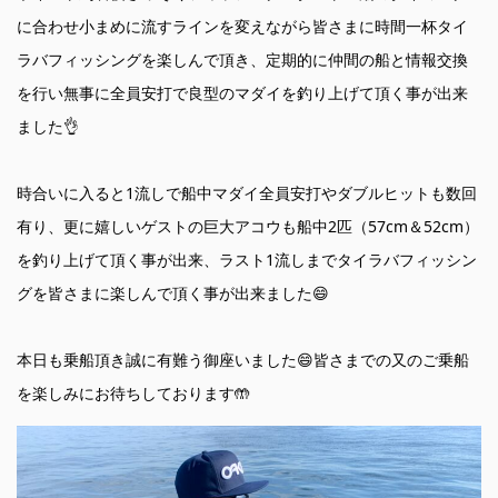
に合わせ小まめに流すラインを変えながら皆さまに時間一杯タイ
ラバフィッシングを楽しんで頂き、定期的に仲間の船と情報交換
を行い無事に全員安打で良型のマダイを釣り上げて頂く事が出来
ました👌
時合いに入ると1流しで船中マダイ全員安打やダブルヒットも数回
有り、更に嬉しいゲストの巨大アコウも船中2匹（57cm＆52cm）
を釣り上げて頂く事が出来、ラスト1流しまでタイラバフィッシン
グを皆さまに楽しんで頂く事が出来ました😄
本日も乗船頂き誠に有難う御座いました😄皆さまでの又のご乗船
を楽しみにお待ちしております🤲