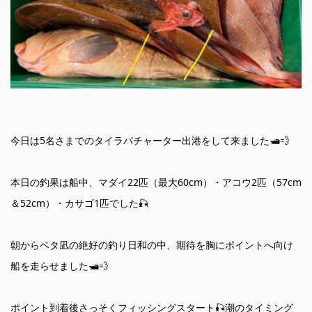
今日は5名さまでのタイラバチャーター出港をして来ました🛥️💨
本日の釣果は船中、マダイ22匹（最大60cm）・アコウ2匹（57cm
＆52cm）・カサゴ1匹でした🎣
朝からベタ凪の絶好の釣り日和の中、期待を胸にポイントへ向け
船を走らせました🛥️💨
ポイント到着後さっそくフィッシングスタート🎣潮のタイミング