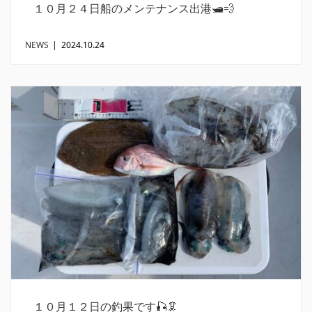
１０月２４日船のメンテナンス出港🛥️💨
NEWS
|
2024.10.24
１０月１２日の釣果です🎣🦑