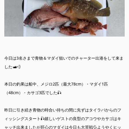
今日は3名さまで青物＆マダイ狙いでのチャーター出港をして来ま
した🛥️💨
本日の釣果は船中、メジロ2匹（最大78cm）・マダイ1匹
（48cm）・カサゴ3匹でした🎣
昨日に引き続き青物の時合い待ちの間に先ずはタイラバからのフ
ィッシングスタート🎣嬉しいゲストの良型のアコウやカサゴはキ
ャッチ出来ましたが肝心のマダイは今日も大苦戦💦ようやくヒッ