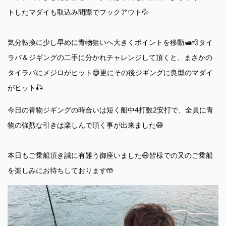
トしたマダイも取込み間際でフックアウト💦
気分転換に少し早めに青物狙いへ大きくポイントを移動🛥️💨タイ
ラバ＆ジギングの二手に分かれチャレンジして頂くと、まさかの
タイラバにメジロがヒット😅更にその後ジギングに良型のマダイ
がヒット🎣
今日の青物ジギングの時合いは短く船中4打数2安打で、全員に青
物の強烈な引きは楽しんで頂く事が出来ました😅
本日もご乗船頂き誠に有難う御座いました😄皆様での又のご乗船
を楽しみにお待ちしております🤲