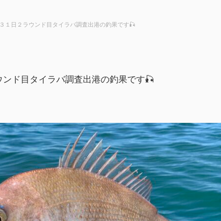
３１日２ラウンド目タイラバ調査出港の釣果です🎣
ンド目タイラバ調査出港の釣果です🎣