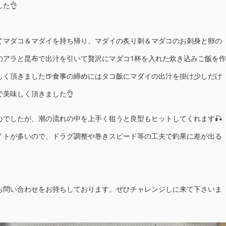
た👌
てマダコ＆マダイを持ち帰り、マダイの炙り刺＆マダコのお刺身と卵の
のアラと昆布で出汁を引いて贅沢にマダコ1杯を入れた炊き込みご飯を作
しく頂きました🍺食事の締めにはタコ飯にマダイの出汁を掛け少しだけ
美味しく頂きました👌
心でしたが、潮の流れの中を上手く狙うと良型もヒットしてくれます🎣
イトが多いので、ドラグ調整や巻きスピード等の工夫で釣果に差が出る
お問い合わせをお持ちしております。ぜひチャレンジしに来て下さいま