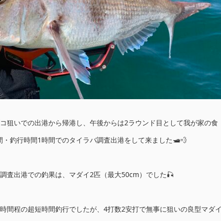
ダコ狙いでの出港から帰港し、午後からは2ラウンド目として我が家の食
・釣行時間1時間でのタイラバ調査出港をして来ました🛥️💨
調査出港での釣果は、マダイ2匹（最大50cm）でした🎣
1時間程の超短時間釣行でしたが、4打数2安打で無事に狙いの良型マダ