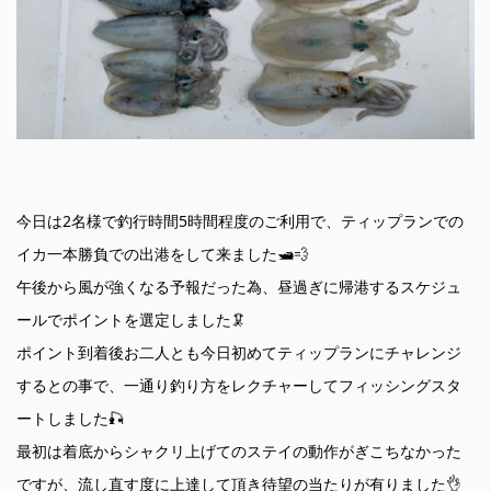
今日は2名様で釣行時間5時間程度のご利用で、ティップランでの
イカ一本勝負での出港をして来ました🛥💨
午後から風が強くなる予報だった為、昼過ぎに帰港するスケジュ
ールでポイントを選定しました🦑
ポイント到着後お二人とも今日初めてティップランにチャレンジ
するとの事で、一通り釣り方をレクチャーしてフィッシングスタ
ートしました🎣
最初は着底からシャクリ上げてのステイの動作がぎこちなかった
ですが、流し直す度に上達して頂き待望の当たりが有りました👌