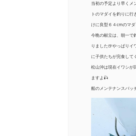
当初の予定より早くメ
トのマダイを釣りに行き
けに良型６４cmのマダ
今晩の献立は、朝一で
りました🍺やっぱり
に子供たちが完食してく
松山沖は現在イワシが
ますよ🎣
船のメンテナンスバッチ