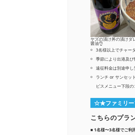
ヤズの漬け丼の漬けダ
醤油👌
3名様以上でチャー
季節により出港及び
遠征料金は別途申し
ランチ or サン
ビスメニュー下段の
☆★ファミリー
こちらのプラ
■ 1名様〜3名様でご利