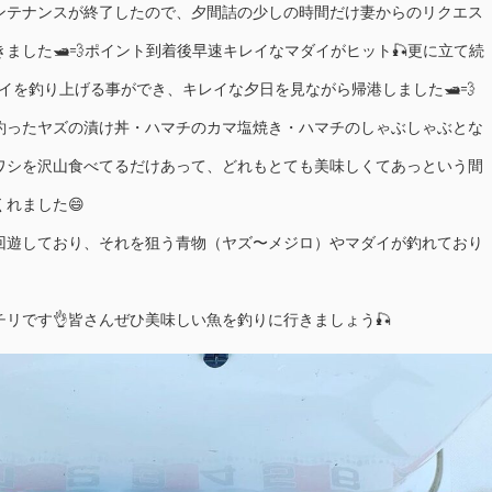
ンテナンスが終了したので、夕間詰の少しの時間だけ妻からのリクエス
ました🛥💨ポイント到着後早速キレイなマダイがヒット🎣更に立て続
イを釣り上げる事ができ、キレイな夕日を見ながら帰港しました🛥💨
釣ったヤズの漬け丼・ハマチのカマ塩焼き・ハマチのしゃぶしゃぶとな
イワシを沢山食べてるだけあって、どれもとても美味しくてあっという間
れました😄
回遊しており、それを狙う青物（ヤズ〜メジロ）やマダイが釣れており
リです👌皆さんぜひ美味しい魚を釣りに行きましょう🎣