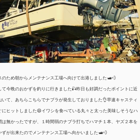
のため朝からメンテナンス工場へ向けて出港しました🛥💨
して今晩のおかずを釣りに行きました🎣昨日も好調だったポイントに近
山いて、あちらこちらでナブラが発生しておりました👌早速キャスティ
ぐにヒットしました😄イワシを食べている丸々と太った美味しそうなハ
時間は無かったですが、１時間弱のナブラ打ちでハマチ１本、ヤズ２本を
ずが出来たのでメンテナンス工場へ向かいました🛥💨