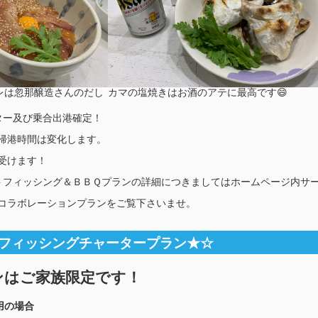
レは忽那醸造さんのだし
カマの塩焼きはお酒のアテに最高です😄
ター及び乗合出港確定！
帰港時間は変化します。
受けます！
セットフィッシング＆ＢＢＱプランの詳細につきましてはホームページ内サ
コラボレーションプランをご覧下さいませ。
フィッシングチャータープラン★☆
ンはご家族限定です！
用の場合