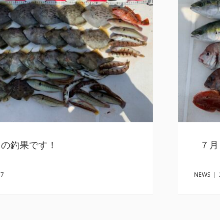
日の釣果です！
７月
17
NEWS
|