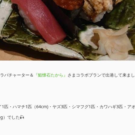
イラバチャーター＆
『鮨懐石たから』
さまコラボプランで出港して来まし
1匹・ハマチ1匹（64cm)・ヤズ3匹・シマフグ1匹・カワハギ3匹・ア
0g）でした🎣