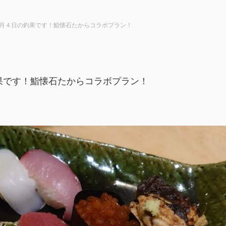
月４日の釣果です！鮨懐石たからコラボプラン！
果です！鮨懐石たからコラボプラン！