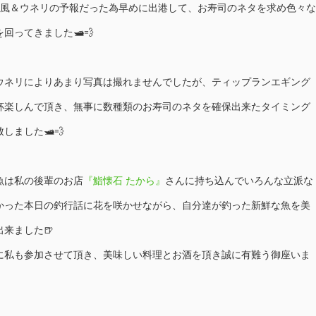
強風＆ウネリの予報だった為早めに出港して、お寿司のネタを求め色々な
回ってきました🛥💨
ウネリによりあまり写真は撮れませんでしたが、ティップランエギング
杯楽しんで頂き、無事に数種類のお寿司のネタを確保出来たタイミング
しました🛥💨
魚は私の後輩のお店
『鮨懐石 たから』
さんに持ち込んでいろんな立派な
かった本日の釣行話に花を咲かせながら、自分達が釣った新鮮な魚を美
来ました🍺
に私も参加させて頂き、美味しい料理とお酒を頂き誠に有難う御座いま