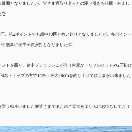
な展開となりましたが、皆さま餌取り名人との駆け引きを時間一杯楽し
👌
0匹、第2ポイントでも船中10匹と拾い釣りとなりましたが、各ポイント
がら無事に船中全員安打となりました👏
イントを回り、途中プチラッシュが有り何度かトリプルヒットや2匹掛け
3名・トップの方で14匹・最大28cmを釣り上げて頂く事が出来ました
有難う御座いました😄皆さまでまたのご乗船を楽しみにお待ちしており