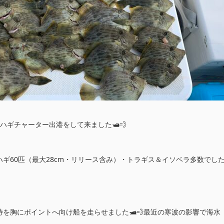
ハギチャーター出港をして来ました🛥💨
ギ60匹（最大28cm・リリース含み）・トラギス＆イソベラ多数でし
を胸にポイントへ向け船を走らせました🛥💨最近の寒波の影響で海水