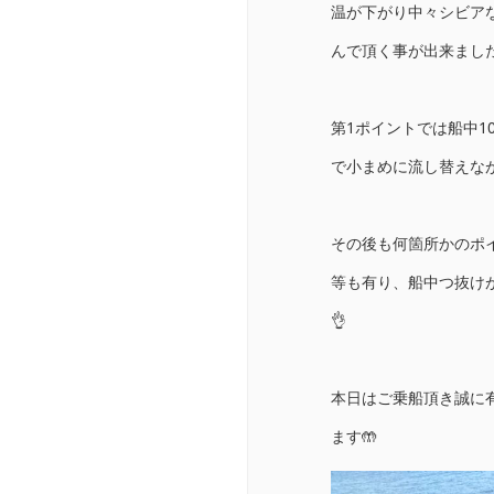
温が下がり中々シビア
んで頂く事が出来ました
第1ポイントでは船中1
で小まめに流し替えな
その後も何箇所かのポ
等も有り、船中つ抜けが
👌
本日はご乗船頂き誠に
ます🤲