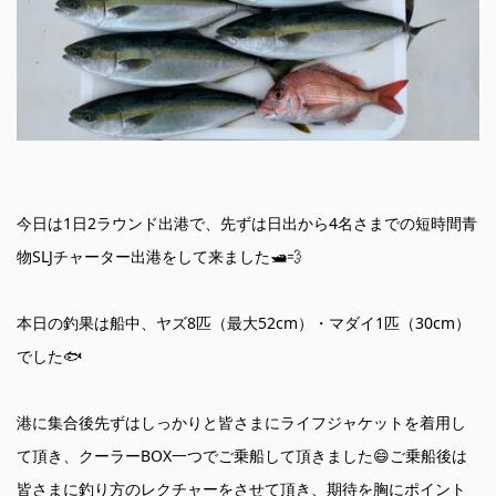
今日は1日2ラウンド出港で、先ずは日出から4名さまでの短時間青
物SLJチャーター出港をして来ました🛥💨
本日の釣果は船中、ヤズ8匹（最大52cm）・マダイ1匹（30cm）
でした🐟
港に集合後先ずはしっかりと皆さまにライフジャケットを着用し
て頂き、クーラーBOX一つでご乗船して頂きました😄ご乗船後は
皆さまに釣り方のレクチャーをさせて頂き、期待を胸にポイント