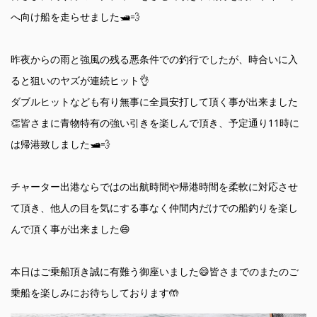
へ向け船を走らせました🛥💨
昨夜からの雨と強風の残る悪条件での釣行でしたが、時合いに入
ると狙いのヤズが連続ヒット👌
ダブルヒットなども有り無事に全員安打して頂く事が出来ました
👏皆さまに青物特有の強い引きを楽しんで頂き、予定通り11時に
は帰港致しました🛥💨
チャーター出港ならではの出航時間や帰港時間を柔軟に対応させ
て頂き、他人の目を気にする事なく仲間内だけでの船釣りを楽し
んで頂く事が出来ました😄
本日はご乗船頂き誠に有難う御座いました😄皆さまでのまたのご
乗船を楽しみにお待ちしております🤲