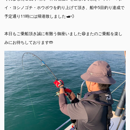
イ・ヨシノゴチ・ホウボウを釣り上げて頂き、船中5目釣り達成で
予定通り11時には帰港致しました🛥️💨
本日もご乗船頂き誠に有難う御座いました😄またのご乗船を楽し
みにお待ちしております🤲