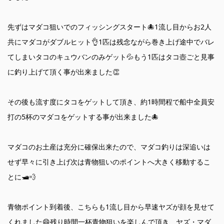
先ずはマダコ狙いでのフィッシングスタート🐙1流し目からお2人
共にマダコがダブルヒット👌1匹は残念ながら巻き上げ途中でバレ
てしまいタコのキュウバンのみゲット💦もう1匹はタコ壺ごと見事
に釣り上げて頂く事が出来ました👏
その後も流す度にタコをゲットして頂き、約1時間程で船中全員安
打の5杯のマダコをゲットする事が出来ました🐙
マダコのお土産は充分に確保出来たので、マダコ釣りは深追いは
せず早々に引き上げ次は青物狙いのポイントへ大きく移動するこ
とに🛥️💨
青物ポイント到着後、こちらも1流し目から早速ヤズが顔を見せて
くれました😄残り時間一杯青物狙いを楽しんで頂き、ヤズ・マダ