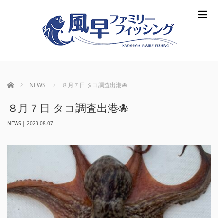
m
ホーム
NEWS
８月７日 タコ調査出港🐙
８月７日 タコ調査出港🐙
NEWS
|
2023.08.07