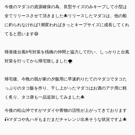
今後のマダコの資源確保の為、良型サイズのみキープして小型は
全てリリースさせて頂きました🐙リリースしたマダコは、他の船
に釣られなければ1潮変わればきっとキープサイズに成長してくれ
てると思います😄
帰港後台風6号対策を桟橋の仲間と協力して行い、しっかりと台風
対策を行ってから帰宅致しました🌪️
帰宅後、今晩の我が家の夕飯用に早速釣りたてのマダコでタコた
っぷりのタコ飯を作り、干し上がったマダコはお酒のアテ用に軽
く炙り、タコ唐も一品追加してみました🐙
今後の松山沖ですがマダイや青物の活性が上がってきております
🎣マダコや丸ハギもまだまだチャレンジ出来そうな状況ですよ🐙