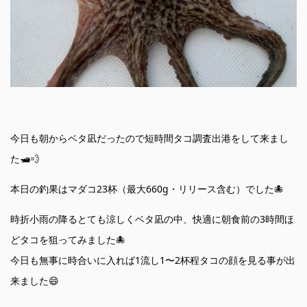
今日も朝からベタ凪だったので短時間タコ調査出港をして来まし
た🛥💨
本日の釣果はマダコ23杯（最大660g・リリース含む）でした🐙
時折小雨の降るとても涼しくベタ凪の中、快適に朝食前の3時間ほ
どタコを狙ってみました🐙
今日も無事に時合いに入れば1流し1〜2杯程タコの顔を見る事が出
来ました😄