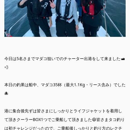
今日は5名さまでマダコ狙いでのチャーター出港をして来ました🛥
💨
本日の釣果は船中、マダコ35杯（最大1.1Kg・リース含み）でした
🐙
港に集合後先ずは皆さまにしっかりとライフジャケットを着用し
て頂きクーラーBOX1つでご乗船して頂きました😄皆さまタコ釣り
は初チャレンジだったので、ご乗船後しっかりと釣り方のレクチ