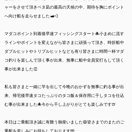
ャーをさせて頂きベタ凪の最高の天候の中、期待を胸にポイント
へ向け船を走らせました🛥️💨
マダコポイント到着後早速フィッシングスタート🐙小まめに流す
ラインやポイントを変えながら皆さまに頑張って頂き、時折船中
ダブルヒットやトリプルヒットなども有り皆さまに時間一杯マダ
コ釣りを楽しんで頂く事が出来、無事に船中全員安打もして頂く
事が出来ました👏
私も皆さまと一緒に竿を出して今晩のおかずを無事に釣る事が出
来、帰宅後早速タコたっぷりのタコ飯＆保存用に干しタコを仕込
む事が出来ました🐙今から干し上がりがとても楽しみです🍺
本日はご乗船頂き誠に有難う御座いました😄皆さまでのまたのご
乗船を楽しみにお待ちしております🤲