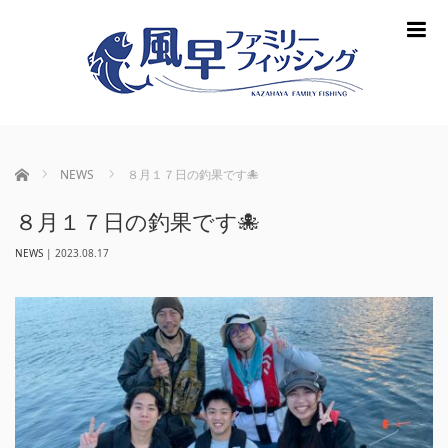
m
ホーム
NEWS
８月１７日の釣果です🐙
８月１７日の釣果です🐙
NEWS
|
2023.08.17