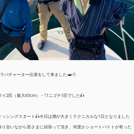
ラバチャーター出港をして来ました🛥💨
イ2匹（最大65cm）・ワニゴチ1匹でした🎣
ィッシングスタート🎣今日は潮が大きくテクニカルな1日となりました
取り合いながら皆さまに頑張って頂き、何度かショートバイトが有った