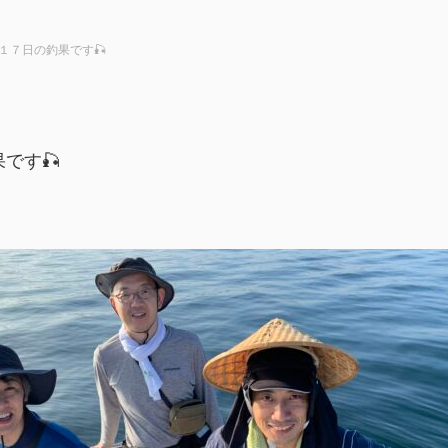
１７日の釣果です🎣
です🎣