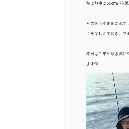
後に無事に65cmの立
その後も小まめに流す
グを楽しんで頂き、マ
本日はご乗船頂き誠に
ます🤲