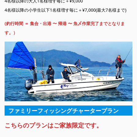
4名様以降の大人1名様増す毎に＋¥9,000
4名様以降の小学生以下1名様増す毎に＋¥7,000(最大7名様まで)
(釣行時間 ＝ 集合・出港 〜 帰港 〜 魚〆作業完了までとなりま
す。）
ファミリーフィッシングチャータープラン
こちらのプランはご家族限定です。