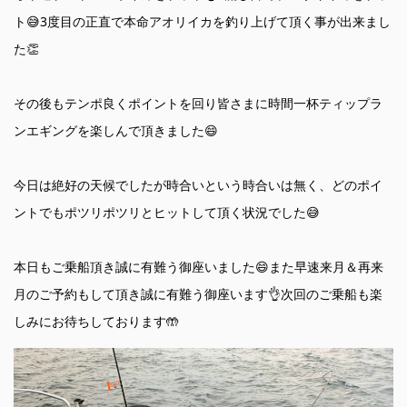
ト😅3度目の正直で本命アオリイカを釣り上げて頂く事が出来まし
た👏
その後もテンポ良くポイントを回り皆さまに時間一杯ティップラ
ンエギングを楽しんで頂きました😄
今日は絶好の天候でしたが時合いという時合いは無く、どのポイ
ントでもポツリポツリとヒットして頂く状況でした😅
本日もご乗船頂き誠に有難う御座いました😄また早速来月＆再来
月のご予約もして頂き誠に有難う御座います👌次回のご乗船も楽
しみにお待ちしております🤲