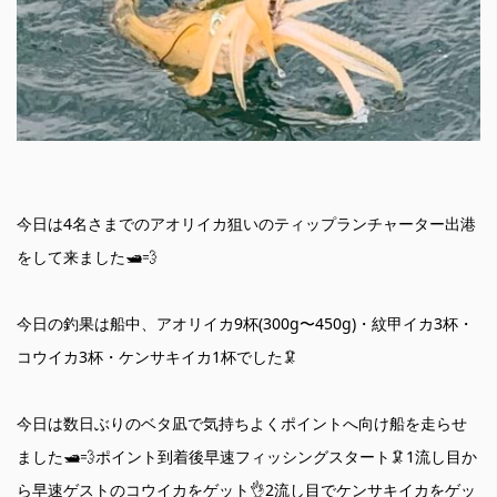
今日は4名さまでのアオリイカ狙いのティップランチャーター出港
をして来ました🛥️💨
今日の釣果は船中、アオリイカ9杯(300g〜450g)・紋甲イカ3杯・
コウイカ3杯・ケンサキイカ1杯でした🦑
今日は数日ぶりのベタ凪で気持ちよくポイントへ向け船を走らせ
ました🛥️💨ポイント到着後早速フィッシングスタート🦑1流し目か
ら早速ゲストのコウイカをゲット👌2流し目でケンサキイカをゲッ