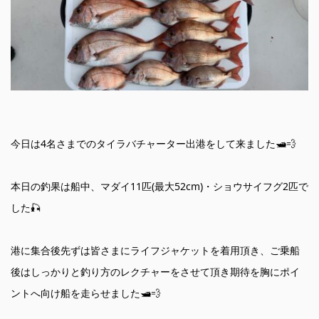
今日は4名さまでのタイラバチャーター出港をして来ました🛥️💨
本日の釣果は船中、マダイ11匹(最大52cm)・ショウサイフグ2匹で
した🎣
港に集合後先ずは皆さまにライフジャケットを着用頂き、ご乗船
後はしっかりと釣り方のレクチャーをさせて頂き期待を胸にポイ
ントへ向け船を走らせました🛥️💨