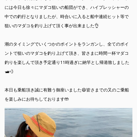
には今日も徐々にマダコ狙いの船団ができ、ハイプレッシャーの
中での釣行となりましたが、時合いに入ると船中連続ヒット等で
狙いのマダコを釣り上げて頂く事が出来ました👌
潮のタイミングでいくつかのポイントをランガンし、全てのポイ
ントで狙いのマダコを釣り上げて頂き、皆さまに時間一杯マダコ
釣りを楽しんで頂き予定通り11時過ぎに納竿とし帰港致しました
🛥️💨
本日も乗船頂き誠に有難う御座いました😄皆さまでの又のご乗船
を楽しみにお待ちしております🤲