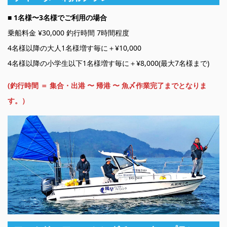
■ 1名様〜3名様でご利用の場合
乗船料金 ¥30,000 釣行時間 7時間程度
4名様以降の大人1名様増す毎に＋¥10,000
4名様以降の小学生以下1名様増す毎に＋¥8,000(最大7名様まで)
(釣行時間 ＝ 集合・出港 〜 帰港 〜 魚〆作業完了までとなりま
す。）