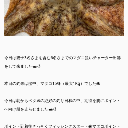
今日は親子3名さまを含む6名さまでのマダコ狙いチャーター出港
をして来ました🛥️💨
本日の釣果は船中、マダコ15杯（最大1Kg）でした🐙
今日は朝からベタ凪の絶好の釣り日和の中、期待を胸にポイント
へ向け船を走らせました🛥️💨
ポイント到着後さっそくフィッシングスタート🐙マダコポイント