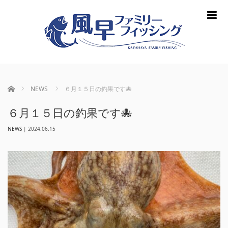
m
ホーム
NEWS
６月１５日の釣果です🐙
６月１５日の釣果です🐙
NEWS
|
2024.06.15