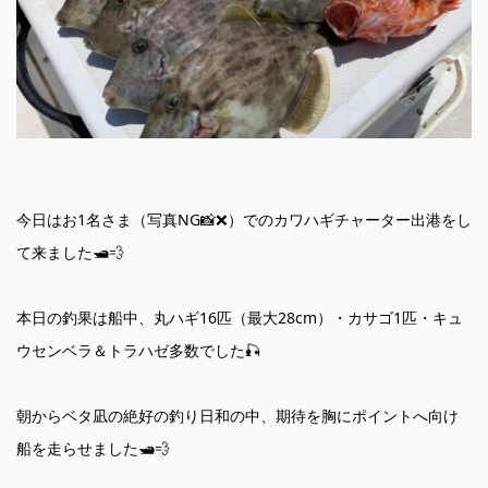
今日はお1名さま（写真NG📸❌）でのカワハギチャーター出港をし
て来ました🛥️💨
本日の釣果は船中、丸ハギ16匹（最大28cm）・カサゴ1匹・キュ
ウセンベラ＆トラハゼ多数でした🎣
朝からベタ凪の絶好の釣り日和の中、期待を胸にポイントへ向け
船を走らせました🛥️💨