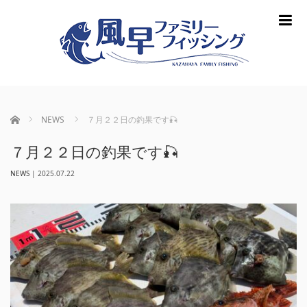
m
ホーム
NEWS
７月２２日の釣果です🎣
７月２２日の釣果です🎣
NEWS
|
2025.07.22