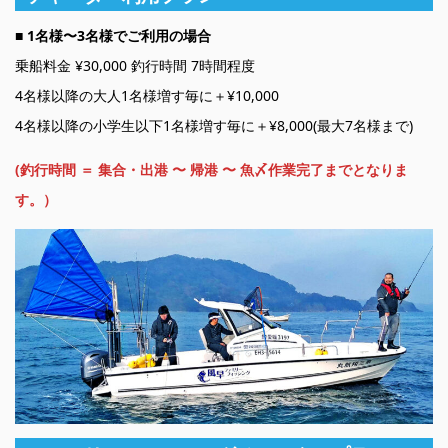
■ 1名様〜3名様でご利用の場合
乗船料金 ¥30,000 釣行時間 7時間程度
4名様以降の大人1名様増す毎に＋¥10,000
4名様以降の小学生以下1名様増す毎に＋¥8,000(最大7名様まで)
(釣行時間 ＝ 集合・出港 〜 帰港 〜 魚〆作業完了までとなりま
す。）