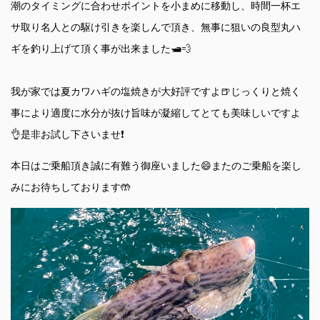
潮のタイミングに合わせポイントを小まめに移動し、時間一杯エ
サ取り名人との駆け引きを楽しんで頂き、無事に狙いの良型丸ハ
ギを釣り上げて頂く事が出来ました🛥️💨
我が家では夏カワハギの塩焼きが大好評ですよ🍺じっくりと焼く
事により適度に水分が抜け旨味が凝縮してとても美味しいですよ
👌是非お試し下さいませ❗️
本日はご乗船頂き誠に有難う御座いました😄またのご乗船を楽し
みにお待ちしております🤲