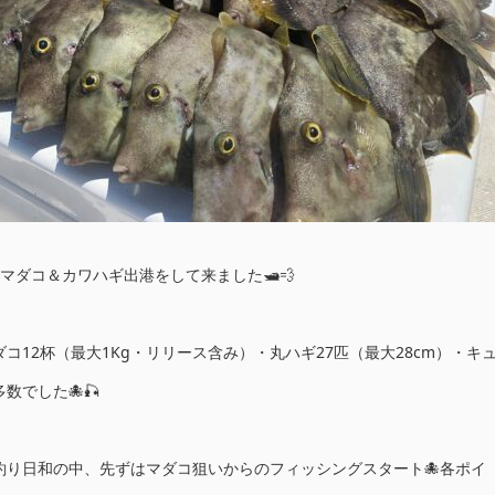
マダコ＆カワハギ出港をして来ました🛥️💨
コ12杯（最大1Kg・リリース含み）・丸ハギ27匹（最大28cm）・キ
数でした🐙🎣
釣り日和の中、先ずはマダコ狙いからのフィッシングスタート🐙各ポイ