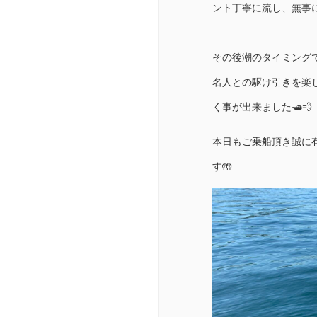
ント丁寧に流し、無事
その後潮のタイミング
名人との駆け引きを楽
く事が出来ました🛥️💨
本日もご乗船頂き誠に
す🤲