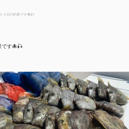
２４日の釣果です🐙🎣
です🐙🎣