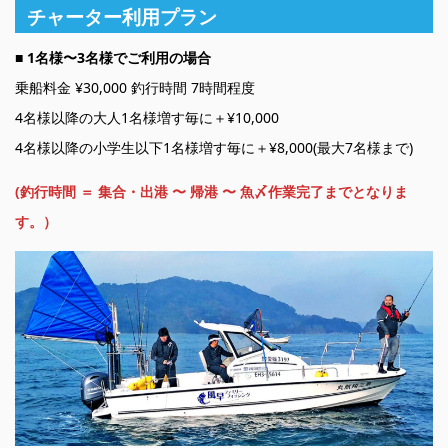
チャーター利用プラン
■ 1名様〜3名様でご利用の場合
乗船料金 ¥30,000 釣行時間 7時間程度
4名様以降の大人1名様増す毎に＋¥10,000
4名様以降の小学生以下1名様増す毎に＋¥8,000(最大7名様まで)
(釣行時間 ＝ 集合・出港 〜 帰港 〜 魚〆作業完了までとなりま
す。）