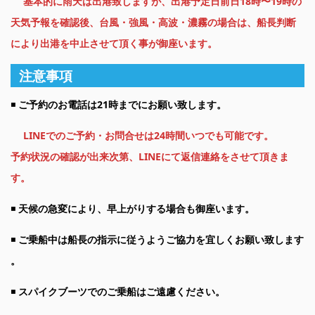
基本的に雨天は出港致しますが、出港予定日前日18時〜19時の
天気予報を確認後、台風・強風・高波・濃霧の場
合は、船長判断
により出港を中止させて頂く事が御座います。
注意事項
◾️
ご予約のお電話は21時までにお願い致します。
LINEでのご予約・お問合せは24時間いつでも可能です。
予約状況の確認が出来次第、LINEにて返信連絡をさせて頂きま
す。
◾️
天候の急変により、早上がりする場合も御座います。
◾️
ご乗船中は船長の指示に従うようご協力を宜しくお願い致します
。
◾️
スパイクブーツでのご乗船はご遠慮ください。