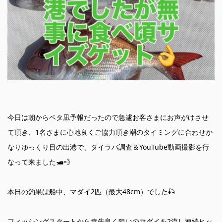
今日は朝からベタ凪予報だったので急遽お客さまにお声がけさせ
て頂き、1名さまに心地良くご協力頂き潮のタイミングに合わせか
なりゆっくり目の出港で、タイラバ調査＆YouTube動画撮影を行
なって来ました🛥️💨
本日の釣果は船中、マダイ2匹（最大48cm）でした🎣
フィッシングスタートから幸先良く狙いのマダイを2流し連続ヒッ