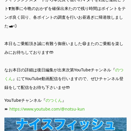
ト❣️無事に今晩のおかずを確保出来たので残り時間はポイントをテ
ンポ良く回り、各ポイントの調査を行いお昼過ぎに帰港致しまし
た🛥️💨
本日もご乗船頂き誠に有難う御座いました😄またのご乗船を楽し
みにお待ちしております🤲
なお本日の詳細は後日編集が出来次第YouTubeチャンネル『
のつ
くん
』にてYouTube動画配信を行いますので、ぜひチャンネル登
録をして配信をお待ち下さいませ🤲
YouTubeチャンネル『
のつくん
』
⏩
https://www.youtube.com/@notsu-kun