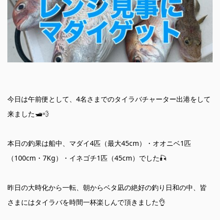
今日は午前便として、4名さまでのタイラバチャーター出港をして
来ました🛥️💨
本日の釣果は船中、マダイ4匹（最大45cm）・オオニベ1匹
（100cm・7Kg）・イネゴチ1匹（45cm）でした🎣
昨日の大時化から一転、朝からベタ凪の絶好の釣り日和の中、皆
さまにはタイラバを時間一杯楽しんで頂きました👌