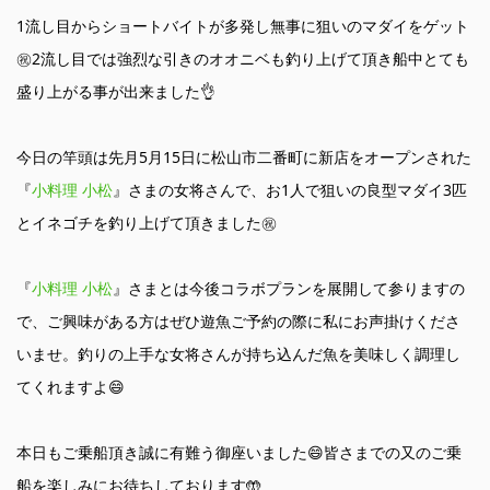
1流し目からショートバイトが多発し無事に狙いのマダイをゲット
㊗️2流し目では強烈な引きのオオニベも釣り上げて頂き船中とても
盛り上がる事が出来ました👌
今日の竿頭は先月5月15日に松山市二番町に新店をオープンされた
『
小料理 小松
』さまの女将さんで、お1人で狙いの良型マダイ3匹
とイネゴチを釣り上げて頂きました㊗️
『
小料理 小松
』さまとは今後コラボプランを展開して参りますの
で、ご興味がある方はぜひ遊魚ご予約の際に私にお声掛けくださ
いませ。釣りの上手な女将さんが持ち込んだ魚を美味しく調理し
てくれますよ😄
本日もご乗船頂き誠に有難う御座いました😄皆さまでの又のご乗
船を楽しみにお待ちしております🤲