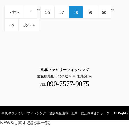
…
…
« 前へ
1
56
57
58
59
60
86
次へ »
風早ファミリーフィッシング
愛媛県松山市北条辻1630 北条港 前
090-7577-9075
TEL.
© 風早ファミリーフィッシング｜愛媛県松山市・北条・堀江釣り船チャーター All Rights
NEWSに関する記事一覧
Reserved.